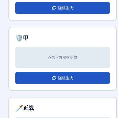
随机生成
🛡️
甲
点击下方按钮生成
随机生成
🗡️
近战