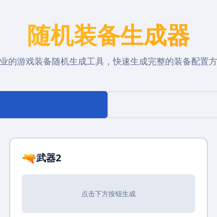
随机装备生成器
业的游戏装备随机生成工具，快速生成完整的装备配置
🔫
武器2
点击下方按钮生成