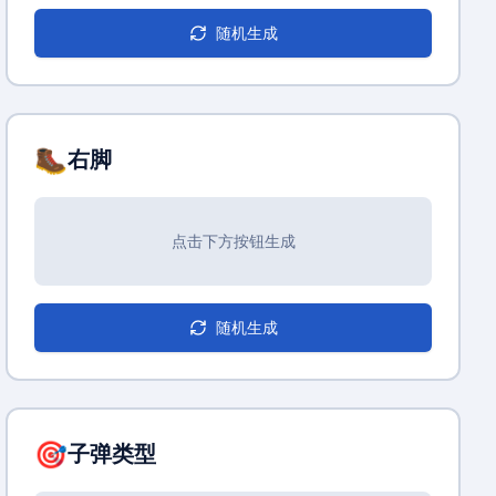
随机生成
🥾
右脚
点击下方按钮生成
随机生成
🎯
子弹类型